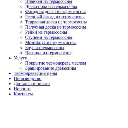
Планкен из термососны
Доска пола из термососны
Фасадная доска из термососны
Реечный фасад из термососны
Террасная доска из термососны
Палубная доска из термососны
Рейки из термососны
Ступени из термососны
Минибрус из термососны
Брус из термососны
Вагонка из термососны
Услуги
Покрытие термодерева маслом
Браширование древесины
Термодревесина цены
Производство
Доставка и оплата
Новости
Контакты