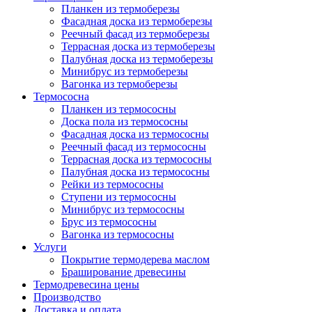
Планкен из термоберезы
Фасадная доска из термоберезы
Реечный фасад из термоберезы
Террасная доска из термоберезы
Палубная доска из термоберезы
Минибрус из термоберезы
Вагонка из термоберезы
Термососна
Планкен из термососны
Доска пола из термососны
Фасадная доска из термососны
Реечный фасад из термососны
Террасная доска из термососны
Палубная доска из термососны
Рейки из термососны
Ступени из термососны
Минибрус из термососны
Брус из термососны
Вагонка из термососны
Услуги
Покрытие термодерева маслом
Браширование древесины
Термодревесина цены
Производство
Доставка и оплата