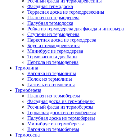
Реечный фасад из термодревесины
Фасадная термодоска
Террасная доска из термодревесины
Планкен из термодерева
Палубная термодоска
Рейка из термодерева для фасада и интерьера
Ступени из термодерева
Паркетная доска из термодерева
Брус из термодревесины
Минибрус из термодерева
Термовагонка для бани
Пергола из термодерева
Термолипа
Вагонка из термолипы
Полок из термолипы
Галтель из термолипы
Термобереза
Планкен из термоберезы
Фасадная доска из термоберезы
Реечный фасад из термоберезы
Террасная доска из термоберезы
Палубная доска из термоберезы
Минибрус из термоберезы
Вагонка из термоберезы
Термососна